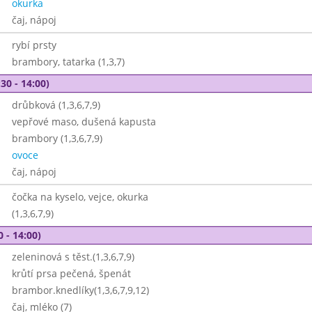
okurka
čaj, nápoj
rybí prsty
brambory, tatarka (1,3,7)
30 - 14:00)
drůbková (1,3,6,7,9)
vepřové maso, dušená kapusta
brambory (1,3,6,7,9)
ovoce
čaj, nápoj
čočka na kyselo, vejce, okurka
(1,3,6,7,9)
0 - 14:00)
zeleninová s těst.(1,3,6,7,9)
krůtí prsa pečená, špenát
brambor.knedlíky(1,3,6,7,9,12)
čaj, mléko (7)