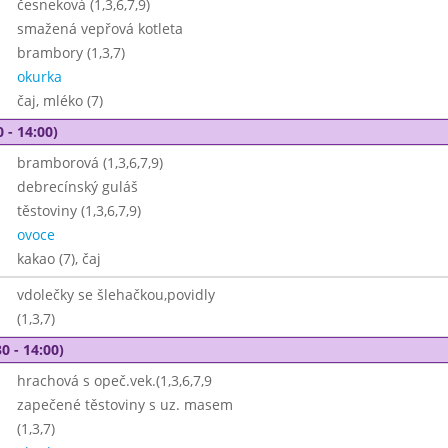
česneková (1,3,6,7,9)
smažená vepřová kotleta
brambory (1,3,7)
okurka
čaj, mléko (7)
 - 14:00)
bramborová (1,3,6,7,9)
debrecínský guláš
těstoviny (1,3,6,7,9)
ovoce
kakao (7), čaj
vdolečky se šlehačkou,povidly
(1,3,7)
0 - 14:00)
hrachová s opeč.vek.(1,3,6,7,9
zapečené těstoviny s uz. masem
(1,3,7)