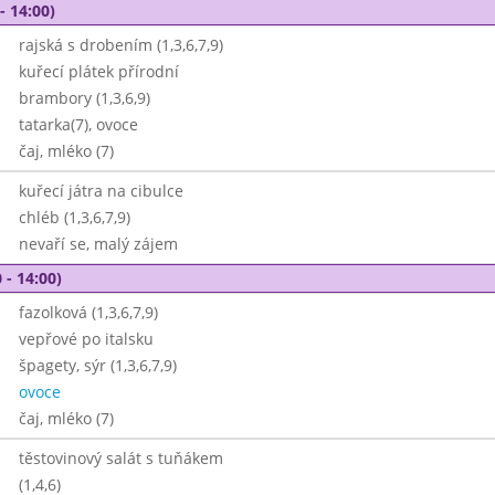
- 14:00)
rajská s drobením (1,3,6,7,9)
kuřecí plátek přírodní
brambory (1,3,6,9)
tatarka(7), ovoce
čaj, mléko (7)
kuřecí játra na cibulce
chléb (1,3,6,7,9)
nevaří se, malý zájem
 - 14:00)
fazolková (1,3,6,7,9)
vepřové po italsku
špagety, sýr (1,3,6,7,9)
ovoce
čaj, mléko (7)
těstovinový salát s tuňákem
(1,4,6)