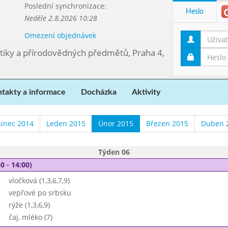
Poslední synchronizace:
Heslo
Neděle 2.8.2026 10:28
Omezení objednávek
tiky a přírodovědných předmětů, Praha 4,
takty a informace
Docházka
Aktivity
sinec 2014
Leden 2015
Únor 2015
Březen 2015
Duben 
Týden 06
0 - 14:00)
vločková (1,3,6,7,9)
vepřové po srbsku
rýže (1,3,6,9)
čaj, mléko (7)