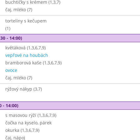
buchtičky s krémem (1,3,7)
čaj, mléko (7)
tortelíny s kečupem
(1)
30 - 14:00)
květáková (1,3,6,7,9)
vepřové na houbách
bramborová kaše (1,3,6,7,9)
ovoce
čaj, mléko (7)
rýžový nákyp (3,7)
0 - 14:00)
s masovou rýží (1,3,6,7,9)
čočka na kyselo, párek
okurka (1,3,6,7,9)
čaj, nápoj