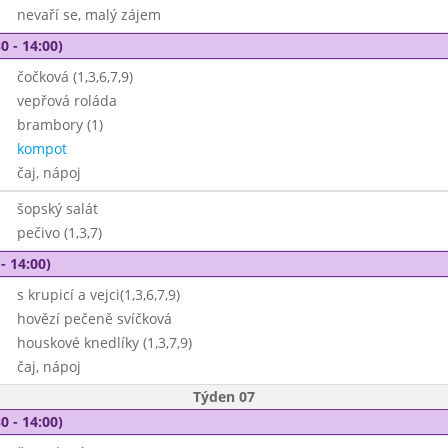
nevaří se, malý zájem
0 - 14:00)
čočková (1,3,6,7,9)
vepřová roláda
brambory (1)
kompot
čaj, nápoj
šopský salát
pečivo (1,3,7)
- 14:00)
s krupicí a vejci(1,3,6,7,9)
hovězí pečeně svíčková
houskové knedlíky (1,3,7,9)
čaj, nápoj
Týden 07
0 - 14:00)