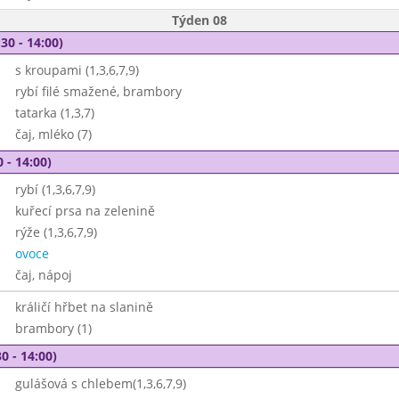
Týden 08
30 - 14:00)
s kroupami (1,3,6,7,9)
rybí filé smažené, brambory
tatarka (1,3,7)
čaj, mléko (7)
 - 14:00)
rybí (1,3,6,7,9)
kuřecí prsa na zelenině
rýže (1,3,6,7,9)
ovoce
čaj, nápoj
králičí hřbet na slanině
brambory (1)
0 - 14:00)
gulášová s chlebem(1,3,6,7,9)