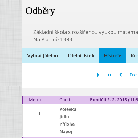
Odběry
Základní škola s rozšířenou výukou matema
Na Planině 1393
Vybrat jídelnu
Jídelní lístek
Historie
Kon
Pro
Menu
Chod
Pondělí 2. 2. 2015 (11:3
Polévka
1
Jídlo
Příloha
Nápoj