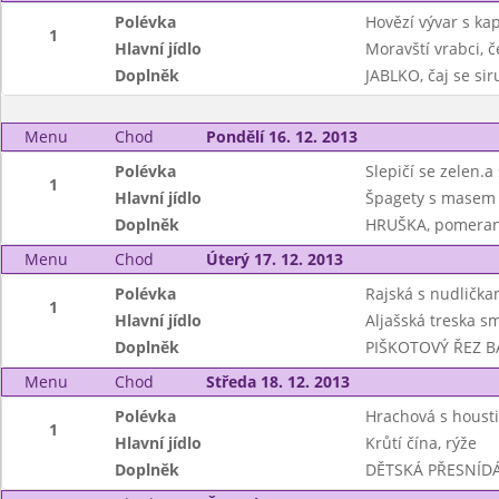
Polévka
Hovězí vývar s k
1
Hlavní jídlo
Moravští vrabci, 
Doplněk
JABLKO, čaj se si
Menu
Chod
Pondělí 16. 12. 2013
Polévka
Slepičí se zelen
1
Hlavní jídlo
Špagety s masem 
Doplněk
HRUŠKA, pomeran
Menu
Chod
Úterý 17. 12. 2013
Polévka
Rajská s nudlička
1
Hlavní jídlo
Aljašská treska s
Doplněk
PIŠKOTOVÝ ŘEZ BA
Menu
Chod
Středa 18. 12. 2013
Polévka
Hrachová s houst
1
Hlavní jídlo
Krůtí čína, rýže
Doplněk
DĚTSKÁ PŘESNÍDÁV