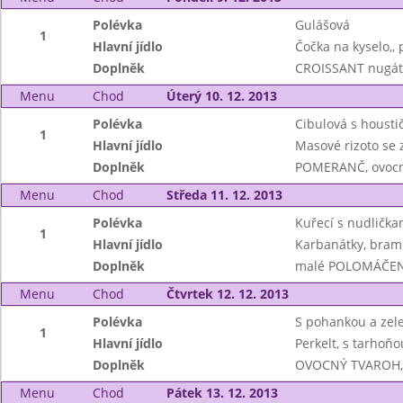
Polévka
Gulášová
1
Hlavní jídlo
Čočka na kyselo,, 
Doplněk
CROISSANT nugáto
Menu
Chod
Úterý 10. 12. 2013
Polévka
Cibulová s housti
1
Hlavní jídlo
Masové rizoto se 
Doplněk
POMERANČ, ovocn
Menu
Chod
Středa 11. 12. 2013
Polévka
Kuřecí s nudlička
1
Hlavní jídlo
Karbanátky, bramb
Doplněk
malé POLOMÁČENÉ 
Menu
Chod
Čtvrtek 12. 12. 2013
Polévka
S pohankou a zel
1
Hlavní jídlo
Perkelt, s tarhoňo
Doplněk
OVOCNÝ TVAROH, h
Menu
Chod
Pátek 13. 12. 2013