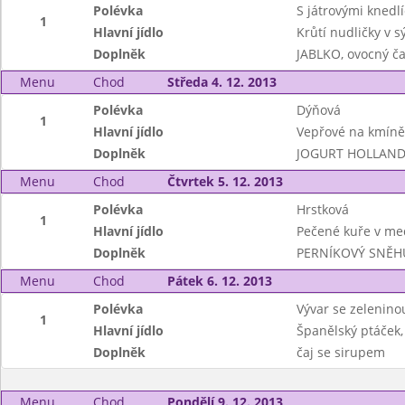
Polévka
S játrovými knedlí
1
Hlavní jídlo
Krůtí nudličky v 
Doplněk
JABLKO, ovocný ča
Menu
Chod
Středa 4. 12. 2013
Polévka
Dýňová
1
Hlavní jídlo
Vepřové na kmíně
Doplněk
JOGURT HOLLANDIA
Menu
Chod
Čtvrtek 5. 12. 2013
Polévka
Hrstková
1
Hlavní jídlo
Pečené kuře v me
Doplněk
PERNÍKOVÝ SNĚHU
Menu
Chod
Pátek 6. 12. 2013
Polévka
Vývar se zeleninou
1
Hlavní jídlo
Španělský ptáček,
Doplněk
čaj se sirupem
Menu
Chod
Pondělí 9. 12. 2013