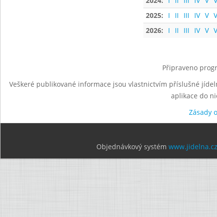
2024:
I
II
III
IV
V
V
2025:
I
II
III
IV
V
V
2026:
I
II
III
IV
V
V
Připraveno progr
Veškeré publikované informace jsou vlastnictvím příslušné jídel
aplikace do n
Zásady 
Objednávkový systém
www.jidelna.c