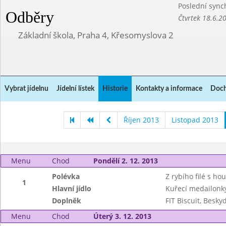
Poslední sync
Odběry
Čtvrtek 18.6.2
Základní škola, Praha 4, Křesomyslova 2
Vybrat jídelnu
Jídelní lístek
Historie
Kontakty a informace
Doch
Říjen 2013
Listopad 2013
Menu
Chod
Pondělí 2. 12. 2013
Polévka
Z rybího filé s ho
1
Hlavní jídlo
Kuřecí medailonky
Doplněk
FIT Biscuit, Besky
Menu
Chod
Úterý 3. 12. 2013