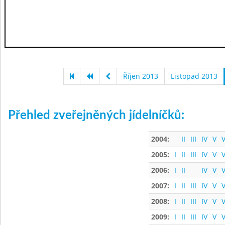
Říjen 2013
Listopad 2013
Přehled zveřejněných jídelníčků:
2004:
II
III
IV
V
V
2005:
I
II
III
IV
V
V
2006:
I
II
IV
V
V
2007:
I
II
III
IV
V
V
2008:
I
II
III
IV
V
V
2009:
I
II
III
IV
V
V