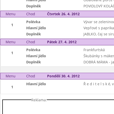
Doplněk
POVIDLOVÝ KOLÁČE
Menu
Chod
Čtvrtek 26. 4. 2012
Polévka
Vývar se zeleninou
1
Hlavní jídlo
Vepřové s paprika
Doplněk
JABLKO, čaj se si
Menu
Chod
Pátek 27. 4. 2012
Polévka
Frankfurtská
1
Hlavní jídlo
Škubánky s máke
Doplněk
DOBRÁ MÁMA - jah
Menu
Chod
Pondělí 30. 4. 2012
Hlavní jídlo
Ř e d i t e l s k é, v
1
Reklama: