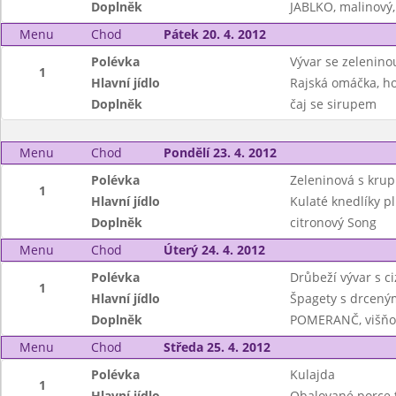
Doplněk
JABLKO, malinový
Menu
Chod
Pátek 20. 4. 2012
Polévka
Vývar se zeleninou
1
Hlavní jídlo
Rajská omáčka, ho
Doplněk
čaj se sirupem
Menu
Chod
Pondělí 23. 4. 2012
Polévka
Zeleninová s krup
1
Hlavní jídlo
Kulaté knedlíky p
Doplněk
citronový Song
Menu
Chod
Úterý 24. 4. 2012
Polévka
Drůbeží vývar s c
1
Hlavní jídlo
Špagety s drceným
Doplněk
POMERANČ, višňo
Menu
Chod
Středa 25. 4. 2012
Polévka
Kulajda
1
Hlavní jídlo
Obalované porce 