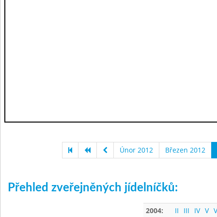
Únor 2012
Březen 2012
Přehled zveřejněných jídelníčků:
2004:
II
III
IV
V
V