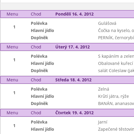
Menu
Chod
Pondělí 16. 4. 2012
Polévka
Gulášová
1
Hlavní jídlo
Čočka na kyselo, 
Doplněk
PERNÍK, černorybí
Menu
Chod
Úterý 17. 4. 2012
Polévka
S kapáním a zele
1
Hlavní jídlo
Obalované kuřecí 
Doplněk
salát Coleslaw (j
Menu
Chod
Středa 18. 4. 2012
Polévka
Zelná
1
Hlavní jídlo
Krůtí játra, rýže
Doplněk
BANÁN, ananasový
Menu
Chod
Čtvrtek 19. 4. 2012
Polévka
Jarní
1
Hlavní jídlo
Zapečené těstovin