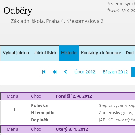
Poslední sync
Odběry
Čtvrtek 18.6.2
Základní škola, Praha 4, Křesomyslova 2
Vybrat jídelnu
Jídelní lístek
Historie
Kontakty a informace
Doch
Únor 2012
Březen 2012
Menu
Chod
Pondělí 2. 4. 2012
Polévka
Slepičí vývar s k
1
Hlavní jídlo
Znojemský guláš, 
Doplněk
JABLKO, ovocný ča
Menu
Chod
Úterý 3. 4. 2012