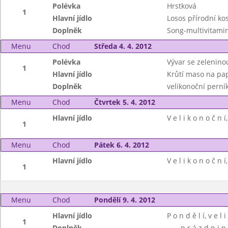
Polévka
Hrstková
1
Hlavní jídlo
Losos přírodní ko
Doplněk
Song-multivitami
Menu
Chod
Středa 4. 4. 2012
Polévka
Vývar se zeleninou
1
Hlavní jídlo
Krůtí maso na pap
Doplněk
velikonoční perník
Menu
Chod
Čtvrtek 5. 4. 2012
Hlavní jídlo
V e l i k o n o č n í
1
Menu
Chod
Pátek 6. 4. 2012
Hlavní jídlo
V e l i k o n o č n í
1
Menu
Chod
Pondělí 9. 4. 2012
Hlavní jídlo
P o n d ě l í, v e l i
1
Doplněk
- - - p r á z d n i n y