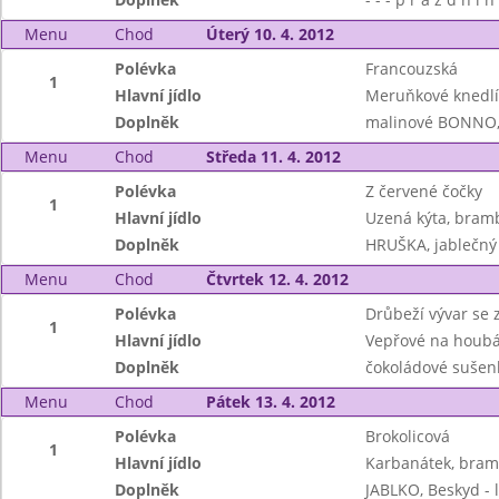
Menu
Chod
Úterý 10. 4. 2012
Polévka
Francouzská
1
Hlavní jídlo
Meruňkové knedlí
Doplněk
malinové BONNO,
Menu
Chod
Středa 11. 4. 2012
Polévka
Z červené čočky
1
Hlavní jídlo
Uzená kýta, bramb
Doplněk
HRUŠKA, jablečný
Menu
Chod
Čtvrtek 12. 4. 2012
Polévka
Drůbeží vývar se z
1
Hlavní jídlo
Vepřové na houbá
Doplněk
čokoládové sušenk
Menu
Chod
Pátek 13. 4. 2012
Polévka
Brokolicová
1
Hlavní jídlo
Karbanátek, bramb
Doplněk
JABLKO, Beskyd - 