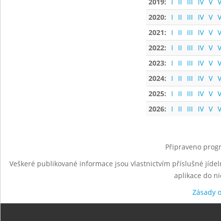
2019:
I
II
III
IV
V
V
2020:
I
II
III
IV
V
V
2021:
I
II
III
IV
V
V
2022:
I
II
III
IV
V
V
2023:
I
II
III
IV
V
V
2024:
I
II
III
IV
V
V
2025:
I
II
III
IV
V
V
2026:
I
II
III
IV
V
V
Připraveno progr
Veškeré publikované informace jsou vlastnictvím příslušné jídel
aplikace do n
Zásady 