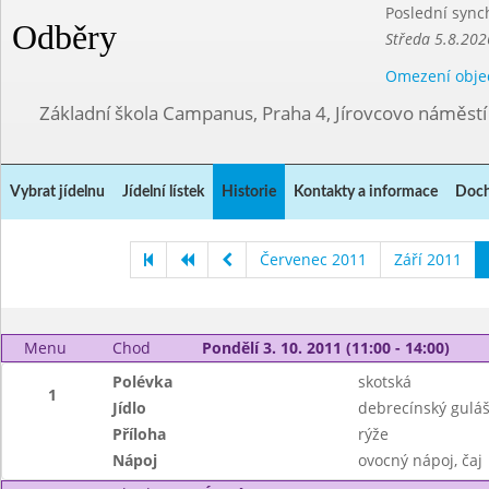
Poslední sync
Odběry
Středa 5.8.202
Omezení obje
Základní škola Campanus, Praha 4, Jírovcovo náměst
Vybrat jídelnu
Jídelní lístek
Historie
Kontakty a informace
Doch
Červenec 2011
Září 2011
Menu
Chod
Pondělí 3. 10. 2011 (11:00 - 14:00)
Polévka
skotská
1
Jídlo
debrecínský gulá
Příloha
rýže
Nápoj
ovocný nápoj, čaj