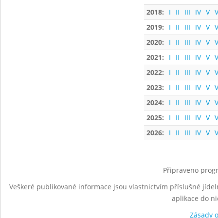
2018:
I
II
III
IV
V
V
2019:
I
II
III
IV
V
V
2020:
I
II
III
IV
V
V
2021:
I
II
III
IV
V
V
2022:
I
II
III
IV
V
V
2023:
I
II
III
IV
V
V
2024:
I
II
III
IV
V
V
2025:
I
II
III
IV
V
V
2026:
I
II
III
IV
V
V
Připraveno progr
Veškeré publikované informace jsou vlastnictvím příslušné jídel
aplikace do n
Zásady 