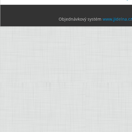
Objednávkový systém
www.jidelna.c