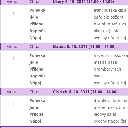
Menu
Chod
Úterý 4. 10. 2011 (11:00 - 14:00)
Polévka
francouzská cibul
1
Jídlo
kuře ala bažant
Příloha
bramborové knedl
Doplněk
okurkový salát
Nápoj
ovocný nápoj, čaj
Menu
Chod
Středa 5. 10. 2011 (11:00 - 14:00)
Polévka
hovězí s kuskuse
1
Jídlo
masitá haše
Příloha
brambory, zelí
Doplněk
ovoce
Nápoj
ovocný nápoj, čaj
Menu
Chod
Čtvrtek 6. 10. 2011 (11:00 - 14:00)
Polévka
drůbková krémov
1
Jídlo
uzené maso, bra
Příloha
ledový salát
Nápoj
ovocný nápoj, čaj