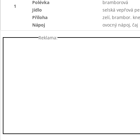
Polévka
bramborová
1
Jídlo
selská vepřová p
Příloha
zelí, brambor. kne
Nápoj
ovocný nápoj, čaj
Reklama: