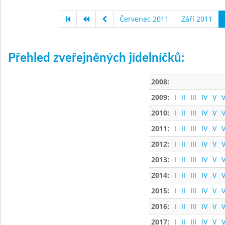
Červenec 2011
Září 2011
Přehled zveřejněných jídelníčků:
2008:
2009:
I
II
III
IV
V
V
2010:
I
II
III
IV
V
V
2011:
I
II
III
IV
V
V
2012:
I
II
III
IV
V
V
2013:
I
II
III
IV
V
V
2014:
I
II
III
IV
V
V
2015:
I
II
III
IV
V
V
2016:
I
II
III
IV
V
V
2017:
I
II
III
IV
V
V