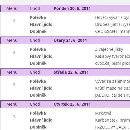
Menu
Chod
Pondělí 20. 6. 2011
Polévka
Hovězí vývar s by
1
Hlavní jídlo
Drubeží játra, rýž
Doplněk
CROISSANT, malin
Menu
Chod
Úterý 21. 6. 2011
Polévka
Z vaječné jíšky
1
Hlavní jídlo
Kakaový tvaroháče
Doplněk
ovoc.čaj lesní plo
Menu
Chod
Středa 22. 6. 2011
Polévka
Vývar se zeleninou
1
Hlavní jídlo
Krůtí maso na pap
Doplněk
JABLKO, čaj se si
Menu
Chod
Čtvrtek 23. 6. 2011
Polévka
Mrkvová
1
Hlavní jídlo
Karbanátek, bra
Doplněk
FAZOLOVÝ SALÁT, 