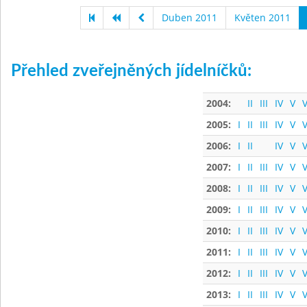
Duben 2011
Květen 2011
Přehled zveřejněných jídelníčků:
2004:
II
III
IV
V
V
2005:
I
II
III
IV
V
V
2006:
I
II
IV
V
V
2007:
I
II
III
IV
V
V
2008:
I
II
III
IV
V
V
2009:
I
II
III
IV
V
V
2010:
I
II
III
IV
V
V
2011:
I
II
III
IV
V
V
2012:
I
II
III
IV
V
V
2013:
I
II
III
IV
V
V