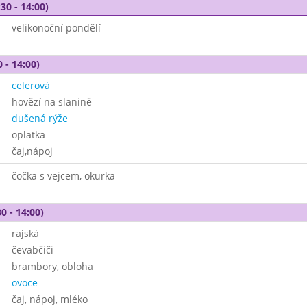
30 - 14:00)
velikonoční pondělí
 - 14:00)
celerová
hovězí na slanině
dušená rýže
oplatka
čaj,nápoj
čočka s vejcem, okurka
0 - 14:00)
rajská
čevabčiči
brambory, obloha
ovoce
čaj, nápoj, mléko