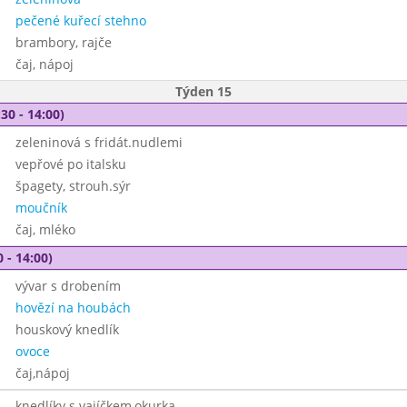
pečené kuřecí stehno
brambory, rajče
čaj, nápoj
Týden 15
30 - 14:00)
zeleninová s fridát.nudlemi
vepřové po italsku
špagety, strouh.sýr
moučník
čaj, mléko
 - 14:00)
vývar s drobením
hovězí na houbách
houskový knedlík
ovoce
čaj,nápoj
knedlíky s vajíčkem,okurka