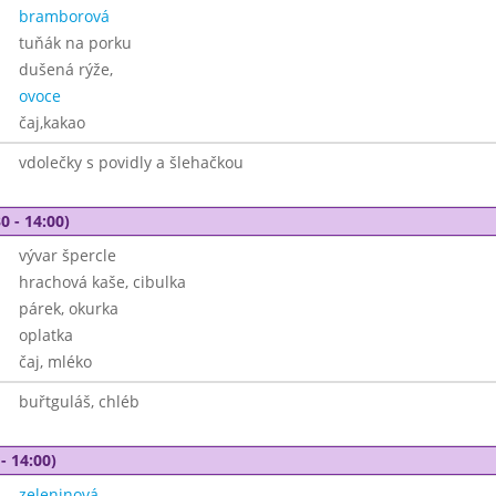
bramborová
tuňák na porku
dušená rýže,
ovoce
čaj,kakao
vdolečky s povidly a šlehačkou
0 - 14:00)
vývar špercle
hrachová kaše, cibulka
párek, okurka
oplatka
čaj, mléko
buřtguláš, chléb
- 14:00)
zeleninová