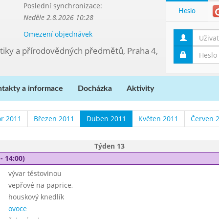
Poslední synchronizace:
Heslo
Neděle 2.8.2026 10:28
Omezení objednávek
tiky a přírodovědných předmětů, Praha 4,
takty a informace
Docházka
Aktivity
r 2011
Březen 2011
Duben 2011
Květen 2011
Červen 
Týden 13
- 14:00)
vývar těstovinou
vepřové na paprice,
houskový knedlík
ovoce