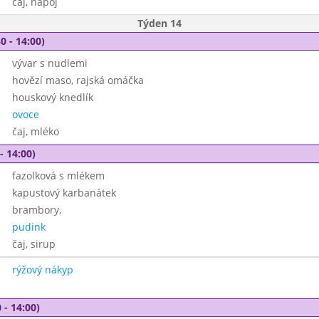
čaj, nápoj
Týden 14
0 - 14:00)
vývar s nudlemi
hovězí maso, rajská omáčka
houskový knedlík
ovoce
čaj, mléko
- 14:00)
fazolková s mlékem
kapustový karbanátek
brambory,
pudink
čaj, sirup
rýžový nákyp
 - 14:00)