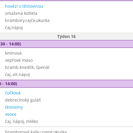
hovězí s těstovinou
smažená kotleta
brambory,rajče,okurka
čaj,nápoj
Týden 16
30 - 14:00)
kmínová
vepřové maso
bramb.knedlík, špenát
čaj, vit.nápoj
 - 14:00)
čočková
debrecínský guláš
těstoviny
ovoce
čaj, nápoj, mléko
bramborová kaše,uzené,okurka