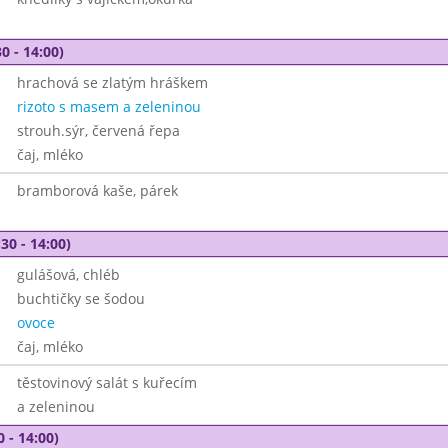
0 - 14:00)
hrachová se zlatým hráškem
rizoto s masem a zeleninou
strouh.sýr, červená řepa
čaj, mléko
bramborová kaše, párek
30 - 14:00)
gulášová, chléb
buchtičky se šodou
ovoce
čaj, mléko
těstovinový salát s kuřecím
a zeleninou
0 - 14:00)