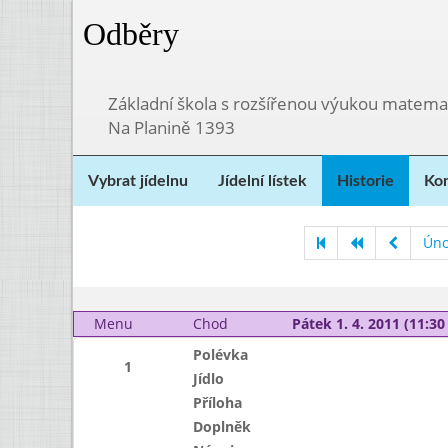
Odběry
Základní škola s rozšířenou výukou matema
Na Planině 1393
Vybrat jídelnu
Jídelní lístek
Historie
Kon
Úno
Menu
Chod
Pátek 1. 4. 2011 (11:30 
Polévka
1
Jídlo
Příloha
Doplněk