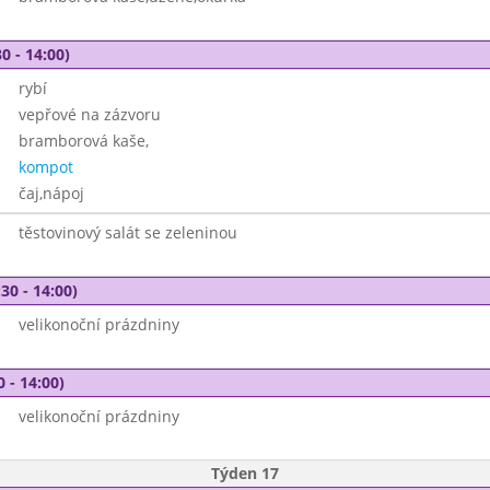
0 - 14:00)
rybí
vepřové na zázvoru
bramborová kaše,
kompot
čaj,nápoj
těstovinový salát se zeleninou
30 - 14:00)
velikonoční prázdniny
0 - 14:00)
velikonoční prázdniny
Týden 17