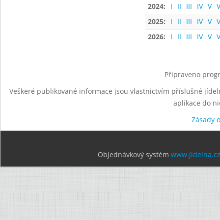
2024:
I
II
III
IV
V
V
2025:
I
II
III
IV
V
V
2026:
I
II
III
IV
V
V
Připraveno progr
Veškeré publikované informace jsou vlastnictvím příslušné jídel
aplikace do n
Zásady 
Objednávkový systém
www.jidelna.c