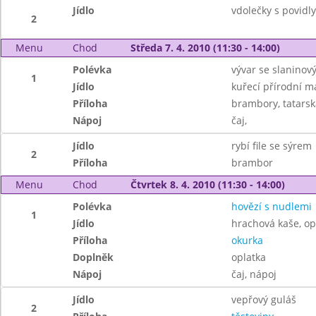
Jídlo
vdolečky s povidl
2
Menu
Chod
Středa 7. 4. 2010 (11:30 - 14:00)
Polévka
vývar se slanino
1
Jídlo
kuřecí přírodní m
Příloha
brambory, tatars
Nápoj
čaj,
Jídlo
rybí file se sýrem
2
Příloha
brambor
Menu
Chod
Čtvrtek 8. 4. 2010 (11:30 - 14:00)
Polévka
hovězí s nudlemi
1
Jídlo
hrachová kaše, op
Příloha
okurka
Doplněk
oplatka
Nápoj
čaj, nápoj
Jídlo
vepřový guláš
2