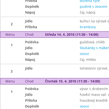
Příloha
dušená rýže
Doplněk
pudink s ovocem
Nápoj
čaj, nápoj
Jídlo
kuřecí na sýrové
2
Příloha
brambory
Menu
Chod
Středa 14. 4. 2010 (11:30 - 14:00)
Polévka
gulášová, chléb
1
Jídlo
škubánky s máke
Doplněk
ovoce
Nápoj
čaj, mléko
Jídlo
tortelonni sýrové,
2
Menu
Chod
Čtvrtek 15. 4. 2010 (11:30 - 14:00)
Polévka
vývar s drobením
1
Jídlo
hovězí maso vař. 
Příloha
houskový knedlík
Doplněk
ovoce