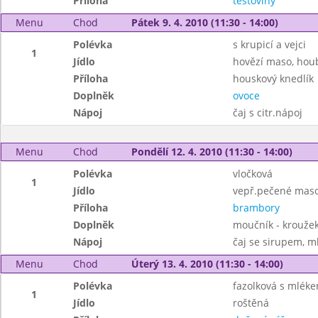
Příloha
těstoviny
Menu
Chod
Pátek 9. 4. 2010 (11:30 - 14:00)
Polévka
s krupicí a vejci
1
Jídlo
hovězí maso, hou
Příloha
houskový knedlík
Doplněk
ovoce
Nápoj
čaj s citr.nápoj
Menu
Chod
Pondělí 12. 4. 2010 (11:30 - 14:00)
Polévka
vločková
1
Jídlo
vepř.pečené maso
Příloha
brambory
Doplněk
moučník - krouže
Nápoj
čaj se sirupem, m
Menu
Chod
Úterý 13. 4. 2010 (11:30 - 14:00)
Polévka
fazolková s mlék
1
Jídlo
roštěná