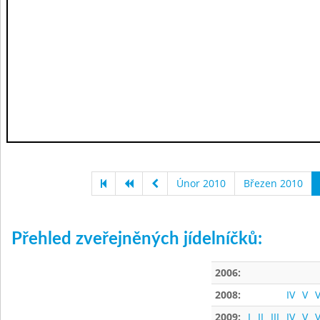
Únor 2010
Březen 2010
Přehled zveřejněných jídelníčků:
2006:
2008:
IV
V
V
2009:
I
II
III
IV
V
V