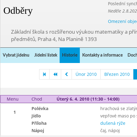
Poslední sync
Odběry
Neděle 2.8.20
Omezení obje
Základní škola s rozšířenou výukou matematiky a př
předmětů, Praha 4, Na Planině 1393
Vybrat jídelnu
Jídelní lístek
Historie
Kontakty a informace
Doch
Únor 2010
Březen 2010
Menu
Chod
Úterý 6. 4. 2010 (11:30 - 14:00)
Polévka
hrachová se zlat
1
Jídlo
vepřové maso po 
Příloha
dušená rýže
Nápoj
čaj, nápoj