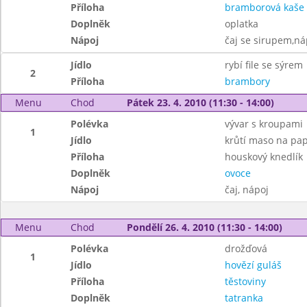
Příloha
bramborová kaše
Doplněk
oplatka
Nápoj
čaj se sirupem,ná
Jídlo
rybí file se sýrem
2
Příloha
brambory
Menu
Chod
Pátek 23. 4. 2010 (11:30 - 14:00)
Polévka
vývar s kroupami
1
Jídlo
krůtí maso na pap
Příloha
houskový knedlík
Doplněk
ovoce
Nápoj
čaj, nápoj
Menu
Chod
Pondělí 26. 4. 2010 (11:30 - 14:00)
Polévka
drožďová
1
Jídlo
hovězí guláš
Příloha
těstoviny
Doplněk
tatranka