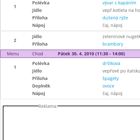
Polévka
vývar s kapáním
1
Jídlo
vepř.kotleta na 
Příloha
dušená rýže
Nápoj
čaj, nápoj
Jídlo
zeleninové nuget
2
Příloha
brambory
Menu
Chod
Pátek 30. 4. 2010 (11:30 - 14:00)
Polévka
drštková
1
Jídlo
vepřové po italsk
Příloha
špagety
Doplněk
ovoce
Nápoj
čaj, nápoj
Reklama: