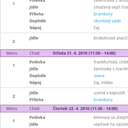
Polévka
zeleninová s těst
1
Jídlo
smažený vepř.říz
Příloha
brambory
Doplněk
okurkový salát
Nápoj
čaj,
Jídlo
brokolicové placič
2
Menu
Chod
Středa 21. 4. 2010 (11:30 - 14:00)
Polévka
frankfurtská, chlé
1
Jídlo
žemlovka s tvaroh
Doplněk
ovoce
Nápoj
čaj, mléko
Jídlo
uzené v kapustě
2
Příloha
brambory
Menu
Chod
Čtvrtek 22. 4. 2010 (11:30 - 14:00)
Polévka
kmínová se zlatý
1
Jídlo
vepřové na zázvo