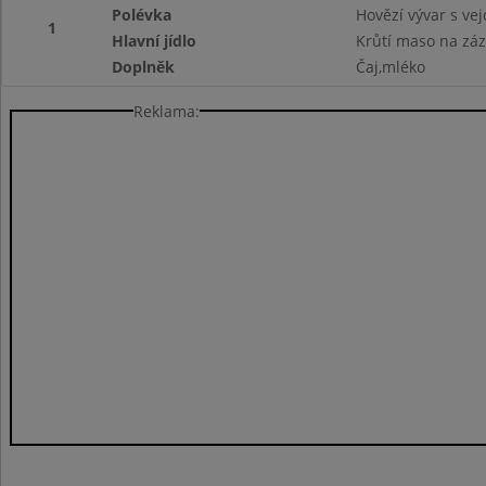
Polévka
Hovězí vývar s ve
1
Hlavní jídlo
Krůtí maso na záz
Doplněk
Čaj,mléko
Reklama: