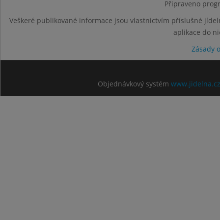
Připraveno progr
Veškeré publikované informace jsou vlastnictvím příslušné jídel
aplikace do n
Zásady 
Objednávkový systém
www.jidelna.c