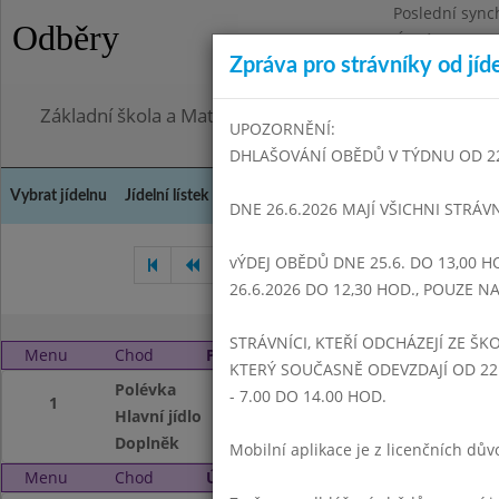
Poslední sync
Odběry
Úterý 28.7.202
Zpráva pro strávníky od jíd
Omezení obje
Základní škola a Mateřská škola Dr. Edvarda Beneše, 
UPOZORNĚNÍ:
DHLAŠOVÁNÍ OBĚDŮ V TÝDNU OD 22.6
Vybrat jídelnu
Jídelní lístek
Historie
Kontakty a informace
Doch
DNE 26.6.2026 MAJÍ VŠICHNI STRÁV
vÝDEJ OBĚDŮ DNE 25.6. DO 13,00 H
Listopad 2009
Prosinec 200
26.6.2026 DO 12,30 HOD., POUZE 
STRÁVNÍCI, KTEŘÍ ODCHÁZEJÍ ZE ŠKO
Menu
Chod
Pondělí 4. 1. 2010
KTERÝ SOUČASNĚ ODEVZDAJÍ OD 22.
Polévka
Kmínová
- 7.00 DO 14.00 HOD.
1
Hlavní jídlo
Maďarský guláš, T
Doplněk
Čaj s citronem, S
Mobilní aplikace je z licenčních d
Menu
Chod
Úterý 5. 1. 2010