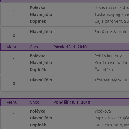
Polévka
Hovězí vývar s d
1
Hlavní jídlo
Toskáns.špag.s v
Doplněk
Čaj s citronem, S
Hlavní jídlo
Smažené žampion
2
Menu
Chod
Pátek 15. 1. 2010
Polévka
Rybí s krutony
1
Hlavní jídlo
Krůtí maso na km
Doplněk
Čaj,mléko
Hlavní jídlo
Těstovinový salát 
2
Menu
Chod
Pondělí 18. 1. 2010
Polévka
Vločková
1
Hlavní jídlo
Paprik.lusk v rajč
Doplněk
Čaj s citronem, M