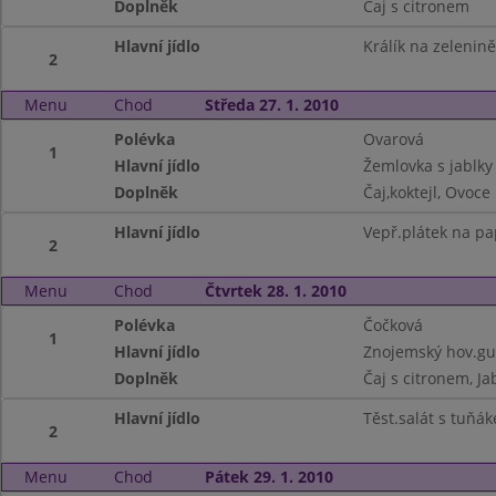
Doplněk
Čaj s citronem
Hlavní jídlo
Králík na zelenině
2
Menu
Chod
Středa 27. 1. 2010
Polévka
Ovarová
1
Hlavní jídlo
Žemlovka s jablky
Doplněk
Čaj,koktejl, Ovoce
Hlavní jídlo
Vepř.plátek na pa
2
Menu
Chod
Čtvrtek 28. 1. 2010
Polévka
Čočková
1
Hlavní jídlo
Znojemský hov.gul
Doplněk
Čaj s citronem, Ja
Hlavní jídlo
Těst.salát s tuňák
2
Menu
Chod
Pátek 29. 1. 2010