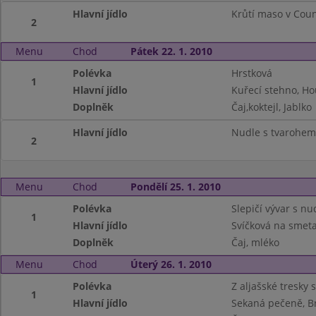
Hlavní jídlo
Krůtí maso v Coun
2
Menu
Chod
Pátek 22. 1. 2010
Polévka
Hrstková
1
Hlavní jídlo
Kuřecí stehno, Ho
Doplněk
Čaj,koktejl, Jablko
Hlavní jídlo
Nudle s tvarohem
2
Menu
Chod
Pondělí 25. 1. 2010
Polévka
Slepičí vývar s n
1
Hlavní jídlo
Svíčková na smeta
Doplněk
Čaj, mléko
Menu
Chod
Úterý 26. 1. 2010
Polévka
Z aljašské tresky 
1
Hlavní jídlo
Sekaná pečeně, B