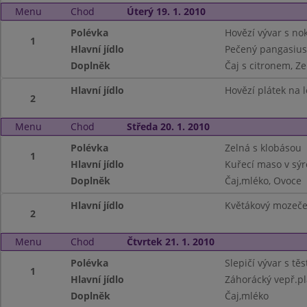
Menu
Chod
Úterý 19. 1. 2010
Polévka
Hovězí vývar s no
1
Hlavní jídlo
Pečený pangasius
Doplněk
Čaj s citronem, Ze
Hlavní jídlo
Hovězí plátek na l
2
Menu
Chod
Středa 20. 1. 2010
Polévka
Zelná s klobásou
1
Hlavní jídlo
Kuřecí maso v sýr
Doplněk
Čaj,mléko, Ovoce
Hlavní jídlo
Květákový mozeče
2
Menu
Chod
Čtvrtek 21. 1. 2010
Polévka
Slepičí vývar s tě
1
Hlavní jídlo
Záhorácký vepř.pl
Doplněk
Čaj,mléko