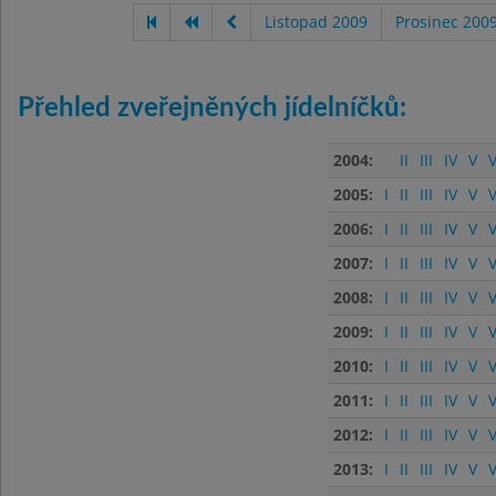
Listopad 2009
Prosinec 200
Přehled zveřejněných jídelníčků:
2004:
II
III
IV
V
V
2005:
I
II
III
IV
V
V
2006:
I
II
III
IV
V
V
2007:
I
II
III
IV
V
V
2008:
I
II
III
IV
V
V
2009:
I
II
III
IV
V
V
2010:
I
II
III
IV
V
V
2011:
I
II
III
IV
V
V
2012:
I
II
III
IV
V
V
2013:
I
II
III
IV
V
V