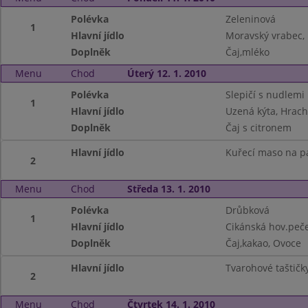
Polévka
Zeleninová
1
Hlavní jídlo
Moravský vrabec, H
Doplněk
Čaj,mléko
Menu
Chod
Úterý 12. 1. 2010
Polévka
Slepičí s nudlemi
1
Hlavní jídlo
Uzená kýta, Hrach
Doplněk
Čaj s citronem
Hlavní jídlo
Kuřecí maso na pa
2
Menu
Chod
Středa 13. 1. 2010
Polévka
Drůbková
1
Hlavní jídlo
Cikánská hov.peč
Doplněk
Čaj,kakao, Ovoce
Hlavní jídlo
Tvarohové taštičk
2
Menu
Chod
Čtvrtek 14. 1. 2010