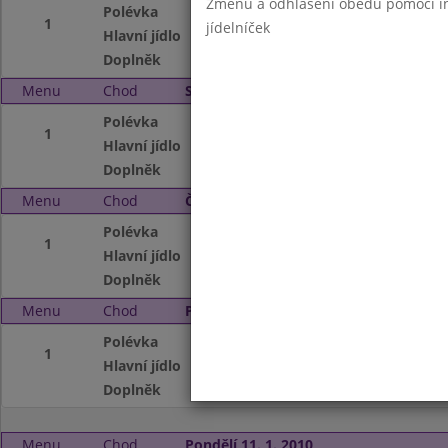
Změnu a odhlášení obědů pomocí int
Polévka
Frankfurtská
1
jídelníček
Hlavní jídlo
Rizoto z vepřovéh
Doplněk
Čaj s citronem, O
Menu
Chod
Středa 6. 1. 2010
Polévka
Hovězí vývar s ve
1
Hlavní jídlo
Smažený hejk v tě
Doplněk
Čaj s citronem, Ze
Menu
Chod
Čtvrtek 7. 1. 2010
Polévka
Masová krémová
1
Hlavní jídlo
Párek, Čočka na k
Doplněk
Čaj,mléko, Ovoce
Menu
Chod
Pátek 8. 1. 2010
Polévka
Slepičí vývar s k
1
Hlavní jídlo
Krůtí maso po zbo
Doplněk
Čaj,mléko
Menu
Chod
Pondělí 11. 1. 2010