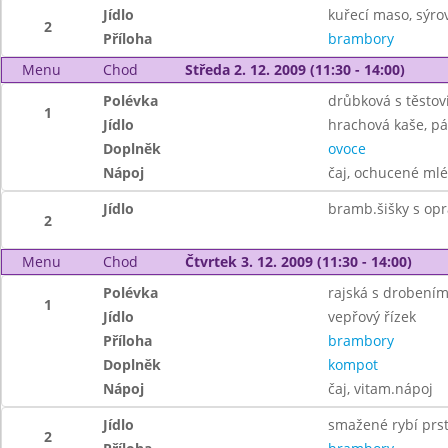
Jídlo
kuřecí maso, sýr
2
Příloha
brambory
Menu
Chod
Středa 2. 12. 2009 (11:30 - 14:00)
Polévka
drůbková s těstov
1
Jídlo
hrachová kaše, pá
Doplněk
ovoce
Nápoj
čaj, ochucené ml
Jídlo
bramb.šišky s op
2
Menu
Chod
Čtvrtek 3. 12. 2009 (11:30 - 14:00)
Polévka
rajská s drobení
1
Jídlo
vepřový řízek
Příloha
brambory
Doplněk
kompot
Nápoj
čaj, vitam.nápoj
Jídlo
smažené rybí prs
2