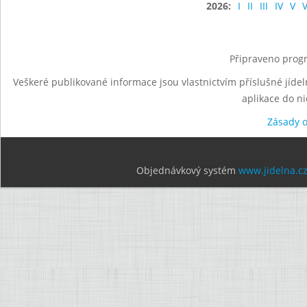
2026:
I
II
III
IV
V
V
Připraveno progr
Veškeré publikované informace jsou vlastnictvím příslušné jídel
aplikace do n
Zásady 
Objednávkový systém
www.jidelna.c