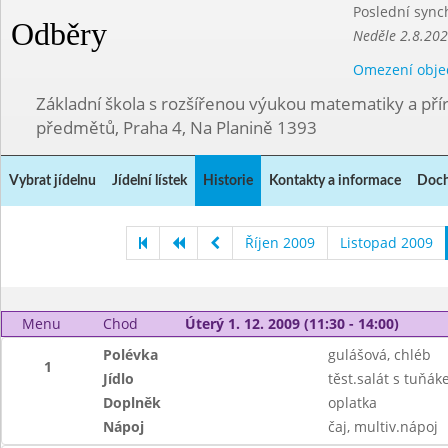
Poslední sync
Odběry
Neděle 2.8.20
Omezení obje
Základní škola s rozšířenou výukou matematiky a př
předmětů, Praha 4, Na Planině 1393
Vybrat jídelnu
Jídelní lístek
Historie
Kontakty a informace
Doch
Říjen 2009
Listopad 2009
Menu
Chod
Úterý 1. 12. 2009 (11:30 - 14:00)
Polévka
gulášová, chléb
1
Jídlo
těst.salát s tuňák
Doplněk
oplatka
Nápoj
čaj, multiv.nápoj