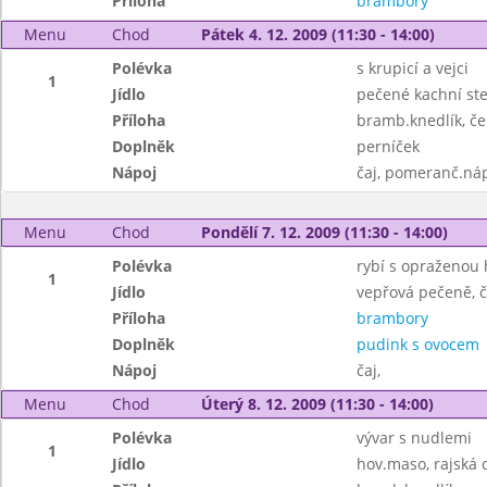
Příloha
brambory
Menu
Chod
Pátek 4. 12. 2009 (11:30 - 14:00)
Polévka
s krupicí a vejci
1
Jídlo
pečené kachní st
Příloha
bramb.knedlík, čer
Doplněk
perníček
Nápoj
čaj, pomeranč.ná
Menu
Chod
Pondělí 7. 12. 2009 (11:30 - 14:00)
Polévka
rybí s opraženou
1
Jídlo
vepřová pečeně, č
Příloha
brambory
Doplněk
pudink s ovocem
Nápoj
čaj,
Menu
Chod
Úterý 8. 12. 2009 (11:30 - 14:00)
Polévka
vývar s nudlemi
1
Jídlo
hov.maso, rajská