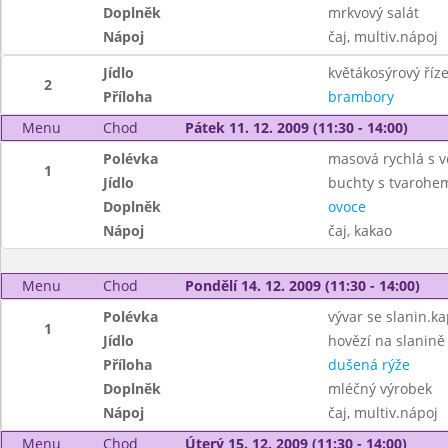
Doplněk
mrkvový salát
Nápoj
čaj, multiv.nápoj
Jídlo
květákosýrový říz
2
Příloha
brambory
Menu
Chod
Pátek 11. 12. 2009 (11:30 - 14:00)
Polévka
masová rychlá s v
1
Jídlo
buchty s tvarohem
Doplněk
ovoce
Nápoj
čaj, kakao
Menu
Chod
Pondělí 14. 12. 2009 (11:30 - 14:00)
Polévka
vývar se slanin.k
1
Jídlo
hovězí na slanině
Příloha
dušená rýže
Doplněk
mléčný výrobek
Nápoj
čaj, multiv.nápoj
Menu
Chod
Úterý 15. 12. 2009 (11:30 - 14:00)