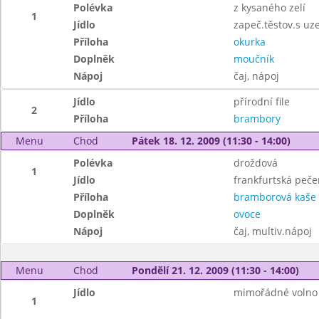
Polévka
z kysaného zelí
1
Jídlo
zapeč.těstov.s 
Příloha
okurka
Doplněk
moučník
Nápoj
čaj, nápoj
Jídlo
přírodní file
2
Příloha
brambory
Menu
Chod
Pátek 18. 12. 2009 (11:30 - 14:00)
Polévka
droždová
1
Jídlo
frankfurtská peč
Příloha
bramborová kaše
Doplněk
ovoce
Nápoj
čaj, multiv.nápoj
Menu
Chod
Pondělí 21. 12. 2009 (11:30 - 14:00)
Jídlo
mimořádné volno
1