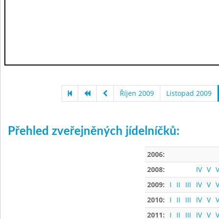
Říjen 2009
Listopad 2009
Přehled zveřejněných jídelníčků:
2006:
2008:
IV
V
V
2009:
I
II
III
IV
V
V
2010:
I
II
III
IV
V
V
2011:
I
II
III
IV
V
V