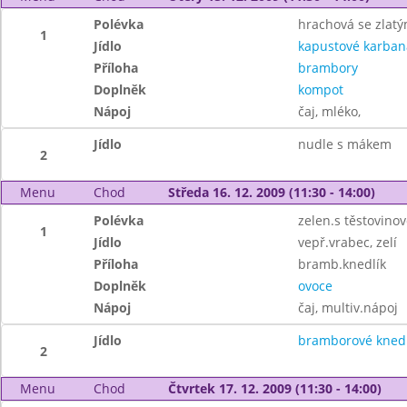
Polévka
hrachová se zlat
1
Jídlo
kapustové karban
Příloha
brambory
Doplněk
kompot
Nápoj
čaj, mléko,
Jídlo
nudle s mákem
2
Menu
Chod
Středa 16. 12. 2009 (11:30 - 14:00)
Polévka
zelen.s těstovinov
1
Jídlo
vepř.vrabec, zelí
Příloha
bramb.knedlík
Doplněk
ovoce
Nápoj
čaj, multiv.nápoj
Jídlo
bramborové knedl
2
Menu
Chod
Čtvrtek 17. 12. 2009 (11:30 - 14:00)