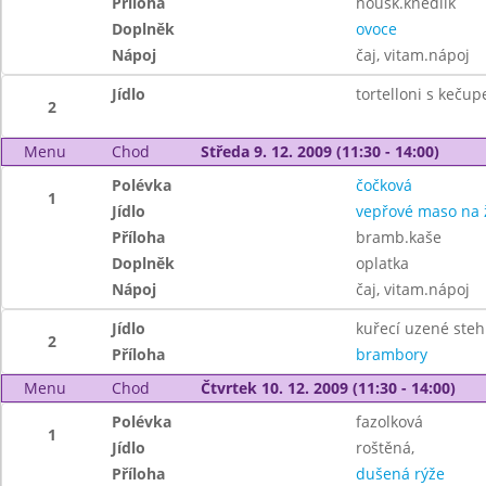
Příloha
housk.knedlík
Doplněk
ovoce
Nápoj
čaj, vitam.nápoj
Jídlo
tortelloni s keču
2
Menu
Chod
Středa 9. 12. 2009 (11:30 - 14:00)
Polévka
čočková
1
Jídlo
vepřové maso na
Příloha
bramb.kaše
Doplněk
oplatka
Nápoj
čaj, vitam.nápoj
Jídlo
kuřecí uzené ste
2
Příloha
brambory
Menu
Chod
Čtvrtek 10. 12. 2009 (11:30 - 14:00)
Polévka
fazolková
1
Jídlo
roštěná,
Příloha
dušená rýže