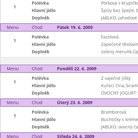
Polévka
Pórková s krupičk
1
Hlavní jídlo
Špízy bez špejle, 
Doplněk
JABLKO, jahodové
Menu
Chod
Pátek 19. 6. 2009
Polévka
Fazolová
1
Hlavní jídlo
Zapečené těstovin
Doplněk
zelený meruňk.čaj
Menu
Chod
Pondělí 22. 6. 2009
Polévka
Z vaječné jíšky
1
Hlavní jídlo
Kuřecí čína, bram
Doplněk
OVOCNÝ JOGURT S
Menu
Chod
Úterý 23. 6. 2009
Polévka
Bramborová
1
Hlavní jídlo
Buchtičky s krém
Doplněk
JABLKO, ovocný ča
Menu
Chod
Středa 24. 6. 2009