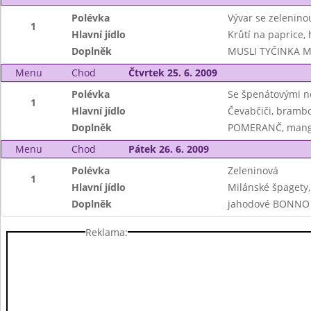
Polévka
Vývar se zelenino
1
Hlavní jídlo
Krůtí na paprice,
Doplněk
MUSLI TYČINKA MI
Menu
Chod
Čtvrtek 25. 6. 2009
Polévka
Se špenátovými n
1
Hlavní jídlo
Čevabčiči, brambo
Doplněk
POMERANČ, mango
Menu
Chod
Pátek 26. 6. 2009
Polévka
Zeleninová
1
Hlavní jídlo
Milánské špagety
Doplněk
jahodové BONNO
Reklama: