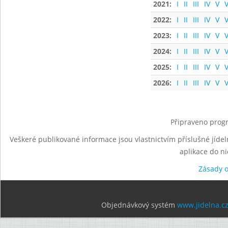
2021:
I
II
III
IV
V
V
2022:
I
II
III
IV
V
V
2023:
I
II
III
IV
V
V
2024:
I
II
III
IV
V
V
2025:
I
II
III
IV
V
V
2026:
I
II
III
IV
V
V
Připraveno progr
Veškeré publikované informace jsou vlastnictvím příslušné jídel
aplikace do n
Zásady 
Objednávkový systém
www.jidelna.c