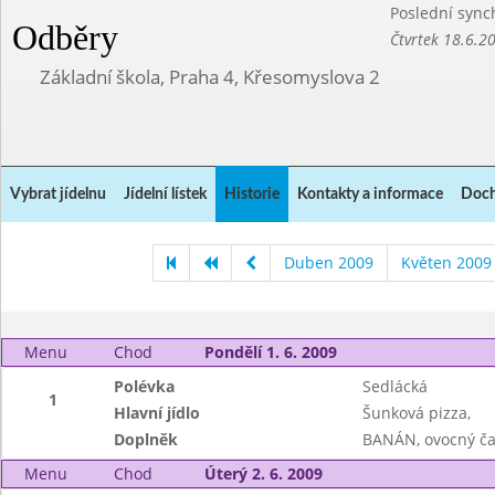
Poslední sync
Odběry
Čtvrtek 18.6.2
Základní škola, Praha 4, Křesomyslova 2
Vybrat jídelnu
Jídelní lístek
Historie
Kontakty a informace
Doch
Duben 2009
Květen 2009
Menu
Chod
Pondělí 1. 6. 2009
Polévka
Sedlácká
1
Hlavní jídlo
Šunková pizza,
Doplněk
BANÁN, ovocný ča
Menu
Chod
Úterý 2. 6. 2009