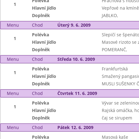
Polévka
Hrachová s houst
1
Hlavní jídlo
Vepřové na kmíně
Doplněk
JABLKO,
Menu
Chod
Úterý 9. 6. 2009
Polévka
Slepičí se špenát
1
Hlavní jídlo
Masové rizoto se 
Doplněk
POMERANČ,
Menu
Chod
Středa 10. 6. 2009
Polévka
Frankfurtská
1
Hlavní jídlo
Smažený pangasiu
Doplněk
MUSLI SUŠENKY 
Menu
Chod
Čtvrtek 11. 6. 2009
Polévka
Vývar se zeleninou
1
Hlavní jídlo
Rajská omáčka, ho
Doplněk
čaj se sirupem
Menu
Chod
Pátek 12. 6. 2009
Polévka
Masová kaše