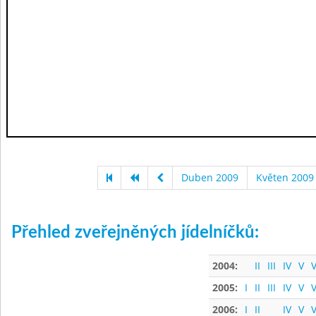
Duben 2009
Květen 2009
Přehled zveřejněných jídelníčků:
2004:
II
III
IV
V
V
2005:
I
II
III
IV
V
V
2006:
I
II
IV
V
V