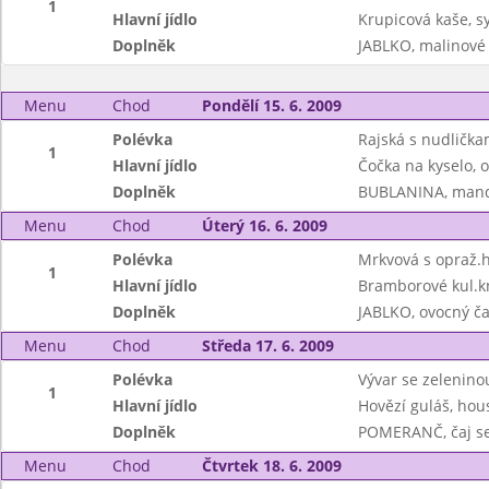
1
Hlavní jídlo
Krupicová kaše, 
Doplněk
JABLKO, malinov
Menu
Chod
Pondělí 15. 6. 2009
Polévka
Rajská s nudlička
1
Hlavní jídlo
Čočka na kyselo, 
Doplněk
BUBLANINA, mand
Menu
Chod
Úterý 16. 6. 2009
Polévka
Mrkvová s opraž.
1
Hlavní jídlo
Bramborové kul.kne
Doplněk
JABLKO, ovocný ča
Menu
Chod
Středa 17. 6. 2009
Polévka
Vývar se zeleninou
1
Hlavní jídlo
Hovězí guláš, hou
Doplněk
POMERANČ, čaj s
Menu
Chod
Čtvrtek 18. 6. 2009