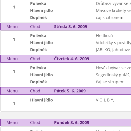
Polévka
Drůbeží vývar se z
1
Hlavní jídlo
Masové krokety s
Doplněk
čaj s citronem
Menu
Chod
Středa 3. 6. 2009
Polévka
Hrstková
1
Hlavní jídlo
Vdolečky s povidl
Doplněk
JABLKO, jahodov
Menu
Chod
Čtvrtek 4. 6. 2009
Polévka
Hovězí vývar se ze
1
Hlavní jídlo
Segedínský guláš,
Doplněk
čaj se sirupem
Menu
Chod
Pátek 5. 6. 2009
Hlavní jídlo
V O L B Y,
1
Menu
Chod
Pondělí 8. 6. 2009