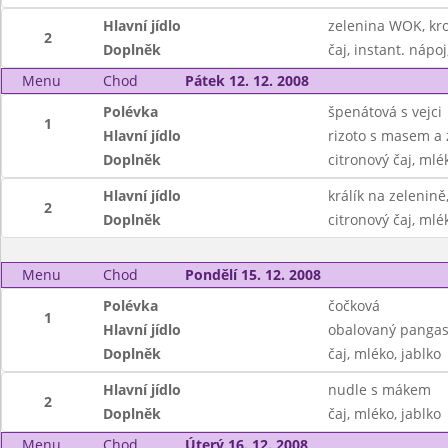
Hlavní jídlo
zelenina WOK, kr
2
Doplněk
čaj, instant. nápo
Menu
Chod
Pátek 12. 12. 2008
Polévka
špenátová s vejci
1
Hlavní jídlo
rizoto s masem a z
Doplněk
citronový čaj, mlé
Hlavní jídlo
králík na zelenin
2
Doplněk
citronový čaj, mlé
Menu
Chod
Pondělí 15. 12. 2008
Polévka
čočková
1
Hlavní jídlo
obalovaný pangasi
Doplněk
čaj, mléko, jablko
Hlavní jídlo
nudle s mákem
2
Doplněk
čaj, mléko, jablko
Menu
Chod
Úterý 16. 12. 2008