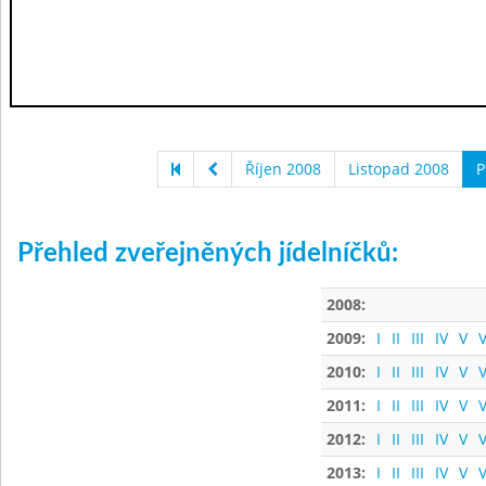
Říjen 2008
Listopad 2008
P
Přehled zveřejněných jídelníčků:
2008:
2009:
I
II
III
IV
V
V
2010:
I
II
III
IV
V
V
2011:
I
II
III
IV
V
V
2012:
I
II
III
IV
V
V
2013:
I
II
III
IV
V
V