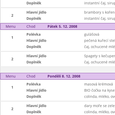
Doplněk
instantní čaj, sir
Hlavní jídlo
brambory s kořen
2
Doplněk
instantní čaj, sir
Menu
Chod
Pátek 5. 12. 2008
Polévka
gulášová
1
Hlavní jídlo
pečená kuřecí steh
Doplněk
čaj, ochucené mlé
Hlavní jídlo
špagety s kečupem
2
Doplněk
čaj, ochucené mlé
Menu
Chod
Pondělí 8. 12. 2008
Polévka
masová krémová
1
Hlavní jídlo
BIO čočka na kyselo
Doplněk
colinda, mléko, o
Hlavní jídlo
dary moře se zele
2
Doplněk
colinda, mléko, o