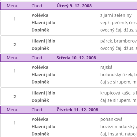
Menu
Chod
Úterý 9. 12. 2008
Polévka
z jarní zeleniny
1
Hlavní jídlo
vepř. pečeně, čer
Doplněk
ovocný čaj, džus, 
Hlavní jídlo
párek, bramborová
2
Doplněk
ovocný čaj, džus, 
Menu
Chod
Středa 10. 12. 2008
Polévka
rajská
1
Hlavní jídlo
holandský řízek, 
Doplněk
čaj se sirupem, 
Hlavní jídlo
krupicová kaše, s
2
Doplněk
čaj se sirupem, 
Menu
Chod
Čtvrtek 11. 12. 2008
Polévka
pohanková
1
Hlavní jídlo
hovězí maďarský g
Doplněk
čaj, instant. nápo