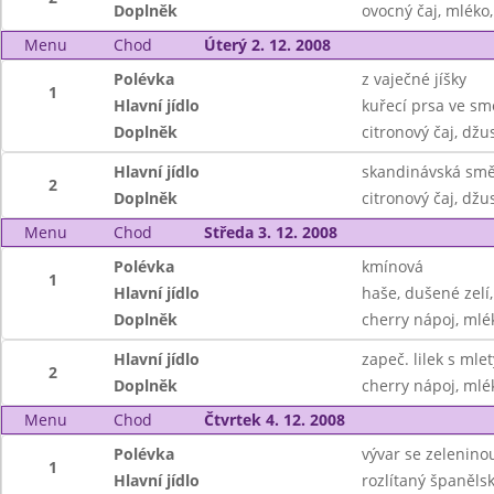
Doplněk
ovocný čaj, mléko
Menu
Chod
Úterý 2. 12. 2008
Polévka
z vaječné jíšky
1
Hlavní jídlo
kuřecí prsa ve sm
Doplněk
citronový čaj, džu
Hlavní jídlo
skandinávská smě
2
Doplněk
citronový čaj, džu
Menu
Chod
Středa 3. 12. 2008
Polévka
kmínová
1
Hlavní jídlo
haše, dušené zelí
Doplněk
cherry nápoj, mlé
Hlavní jídlo
zapeč. lilek s ml
2
Doplněk
cherry nápoj, mlé
Menu
Chod
Čtvrtek 4. 12. 2008
Polévka
vývar se zelenin
1
Hlavní jídlo
rozlítaný španěls