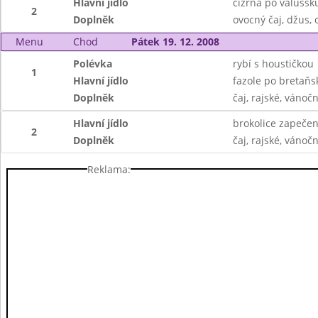
Hlavní jídlo
cizrna po valušsku
2
Doplněk
ovocný čaj, džus, 
Menu
Chod
Pátek 19. 12. 2008
Polévka
rybí s houstičkou
1
Hlavní jídlo
fazole po bretaňs
Doplněk
čaj, rajské, vánoč
Hlavní jídlo
brokolice zapečen
2
Doplněk
čaj, rajské, vánoč
Reklama: