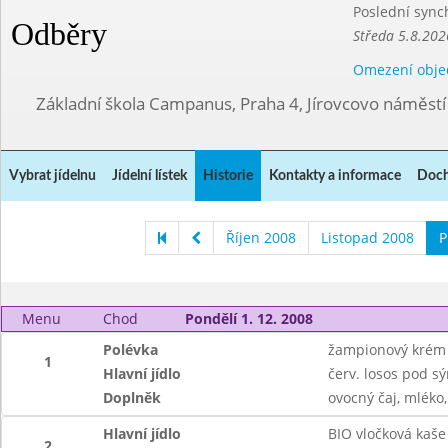
Poslední sync
Odběry
Středa 5.8.202
Omezení obje
Základní škola Campanus, Praha 4, Jírovcovo náměst
Vybrat jídelnu
Jídelní lístek
Historie
Kontakty a informace
Doch
Říjen 2008
Listopad 2008
P
Menu
Chod
Pondělí 1. 12. 2008
Polévka
žampionový krém
1
Hlavní jídlo
červ. losos pod s
Doplněk
ovocný čaj, mléko
Hlavní jídlo
BIO vločková kaše
2