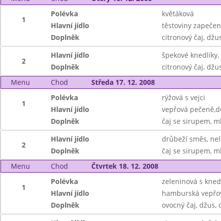
Polévka
květáková
1
Hlavní jídlo
těstoviny zapečen
Doplněk
citronový čaj, džu
Hlavní jídlo
špekové knedlíky,
2
Doplněk
citronový čaj, džu
Menu
Chod
Středa 17. 12. 2008
Polévka
rýžová s vejci
1
Hlavní jídlo
vepřová pečeně,d
Doplněk
čaj se sirupem, m
Hlavní jídlo
drůbeží směs, ne
2
Doplněk
čaj se sirupem, m
Menu
Chod
Čtvrtek 18. 12. 2008
Polévka
zeleninová s kned
1
Hlavní jídlo
hamburská vepřov
Doplněk
ovocný čaj, džus, 