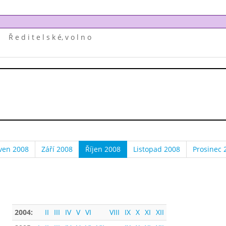
Ř e d i t e l s k é, v o l n o
ven 2008
Září 2008
Říjen 2008
Listopad 2008
Prosinec 
2004:
II
III
IV
V
VI
VIII
IX
X
XI
XII