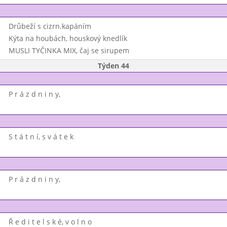
Drůbeží s cizrn.kapáním
Kýta na houbách, houskový knedlík
MUSLI TYČINKA MIX, čaj se sirupem
Týden 44
P r á z d n i n y,
S t á t n í, s v á t e k
P r á z d n i n y,
Ř e d i t e l s k é, v o l n o