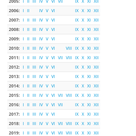
2005:
I
II
III
IV
V
VI
VII
IX
X
XI
XII
2006:
I
II
IV
V
VI
IX
X
XI
XII
2007:
I
II
III
IV
V
VI
IX
X
XI
XII
2008:
I
II
III
IV
V
VI
IX
X
XI
XII
2009:
I
II
III
IV
V
VI
IX
X
XI
XII
2010:
I
II
III
IV
V
VI
VIII
IX
X
XI
XII
2011:
I
II
III
IV
V
VI
VII
VIII
IX
X
XI
XII
2012:
I
II
III
IV
V
VI
IX
X
XI
XII
2013:
I
II
III
IV
V
VI
IX
X
XI
XII
2014:
I
II
III
IV
V
VI
IX
X
XI
XII
2015:
I
II
III
IV
V
VI
VII
VIII
IX
X
XI
XII
2016:
I
II
III
IV
V
VI
VII
IX
X
XI
XII
2017:
I
II
III
IV
V
VI
IX
X
XI
XII
2018:
I
II
III
IV
V
VI
VII
VIII
IX
X
XI
XII
2019:
I
II
III
IV
V
VI
VII
VIII
IX
X
XI
XII