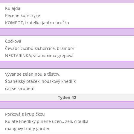
Kulajda
Pečené kuře, rýže
KOMPOT, frutelka jablko-hruška
Čočková
Čevabčiči,cibulka,hořčice, brambor
NEKTARINKA, vitamaxima grepová
Vývar se zeleninou a těstov.
Španělský ptáček, houskový knedlík
čaj se sirupem
Týden 42
Pórková s krupičkou
Kulaté knedlíky plněné uzen., zelí, cibulka
mangový fruity garden