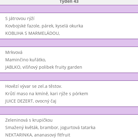
Týden 43
S játrovou rýží
Kovbojské fazole, párek, kyselá okurka
KOBLIHA S MARMELÁDOU,
Mrkvová
Maminčino kuřátko,
JABLKO, višňový polibek fruity garden
Hovězí vývar se zel.a těstov.
Krůtí maso na kmíně, kari rýže s pórkem
JUICE DEZERT, ovocný čaj
Zeleninová s krupičkou
Smažený květák, brambor, jogurtová tatarka
NEKTARINKA, ananasový fitfruit