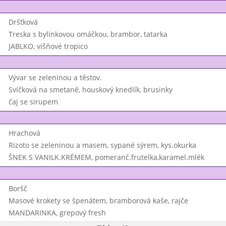
Dršťková
Treska s bylinkovou omáčkou, brambor, tatarka
JABLKO, višňové tropico
Vývar se zeleninou a těstov.
Svíčková na smetaně, houskový knedlík, brusinky
čaj se sirupem
Hrachová
Rizoto se zeleninou a masem, sypané sýrem, kys.okurka
ŠNEK S VANILK.KRÉMEM, pomeranč.frutelka,karamel.mlék
Boršč
Masové krokety se špenátem, bramborová kaše, rajče
MANDARINKA, grepový fresh