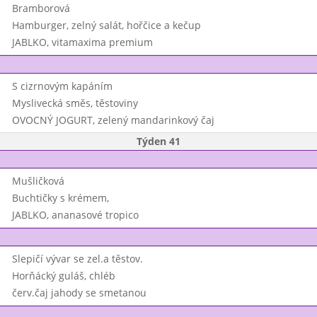
Bramborová
Hamburger, zelný salát, hořčice a kečup
JABLKO, vitamaxima premium
S cizrnovým kapáním
Myslivecká směs, těstoviny
OVOCNÝ JOGURT, zelený mandarinkový čaj
Týden 41
Mušličková
Buchtičky s krémem,
JABLKO, ananasové tropico
Slepičí vývar se zel.a těstov.
Horňácký guláš, chléb
červ.čaj jahody se smetanou