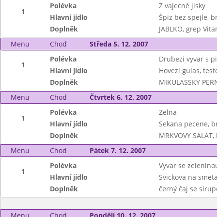
Polévka
Z vajecné jisky
1
Hlavní jídlo
Špiz bez spejle, b
Doplněk
JABLKO, grep Vit
Menu
Chod
Středa 5. 12. 2007
Polévka
Drubezi vyvar s 
1
Hlavní jídlo
Hovezi gulas, test
Doplněk
MIKULASSKY PERNIC
Menu
Chod
Čtvrtek 6. 12. 2007
Polévka
Zelna
1
Hlavní jídlo
Sekana pecene, 
Doplněk
MRKVOVY SALAT, 
Menu
Chod
Pátek 7. 12. 2007
Polévka
Vyvar se zeleninou
1
Hlavní jídlo
Svickova na smeta
Doplněk
černý čaj se siru
Menu
Chod
Pondělí 10. 12. 2007