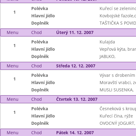
Polévka
Kuřecí se zelenino
1
Hlavní jídlo
Kovbojské fazole,
Doplněk
TAŠTIČKA S POVI
Menu
Chod
Úterý 11. 12. 2007
Polévka
Kulajda
1
Hlavní jídlo
Vepřová kýta, bra
Doplněk
JABLKO,
Menu
Chod
Středa 12. 12. 2007
Polévka
Vývar s drobením
1
Hlavní jídlo
Moravští vrabci, z
Doplněk
MUSLI SUSENKA,
Menu
Chod
Čtvrtek 13. 12. 2007
Polévka
Česneková s krou
1
Hlavní jídlo
Kuřecí čína, rýže
Doplněk
OVOCNÝ JOGURT,
Menu
Chod
Pátek 14. 12. 2007