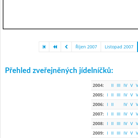
Říjen 2007
Listopad 2007
Přehled zveřejněných jídelníčků:
2004:
II
III
IV
V
V
2005:
I
II
III
IV
V
V
2006:
I
II
IV
V
V
2007:
I
II
III
IV
V
V
2008:
I
II
III
IV
V
V
2009:
I
II
III
IV
V
V