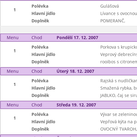
Polévka
Gulášová
1
Hlavní jídlo
Lívance s ovocno
Doplněk
POMERANČ,
Menu
Chod
Pondělí 17. 12. 2007
Polévka
Porkova s krupick
1
Hlavní jídlo
Veprový debrecíns
Doplněk
rooibos s citrone
Menu
Chod
Úterý 18. 12. 2007
Polévka
Rajská s nudlička
1
Hlavní jídlo
Smažená rybka, b
Doplněk
JABLKO, čaj se si
Menu
Chod
Středa 19. 12. 2007
Polévka
Vývar se zeleninou
1
Hlavní jídlo
Vepřová kýta na p
Doplněk
OVOCNÝ TVAROH,