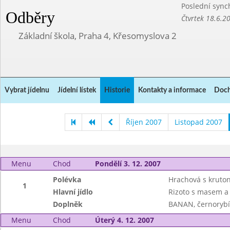
Poslední sync
Odběry
Čtvrtek 18.6.2
Základní škola, Praha 4, Křesomyslova 2
Vybrat jídelnu
Jídelní lístek
Historie
Kontakty a informace
Doch
Říjen 2007
Listopad 2007
Menu
Chod
Pondělí 3. 12. 2007
Polévka
Hrachová s kruto
1
Hlavní jídlo
Rizoto s masem a
Doplněk
BANAN, černoryb
Menu
Chod
Úterý 4. 12. 2007