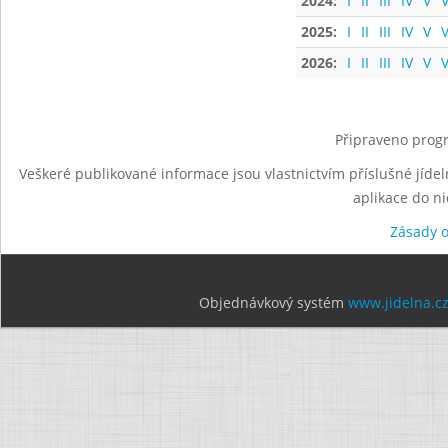
2024:
I
II
III
IV
V
V
2025:
I
II
III
IV
V
V
2026:
I
II
III
IV
V
V
Připraveno progr
Veškeré publikované informace jsou vlastnictvím příslušné jídel
aplikace do n
Zásady 
Objednávkový systém
www.jidelna.c