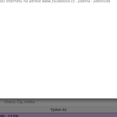
 internetu na adrese www.zscakovice.cz - jídelna - jídelníček
Zeleninová
File na kmíně, Bramborová kaše
Ovoce, Čaj s citronem
 - 13:59)
Vývar s drobením
Maďarský guláš, Houskový knedlík
Čaj, mléko
0 - 13:59)
Gulášová
Vejce, Čočka na kyselo, okurka
Moučník, Čaj, mléko
- 13:59)
Vývar s bylinkovými noky
Kuřecí maso v asijské pánvi, Rýže
Ovoce, Čaj, mléko
Týden 02
00 - 13:59)