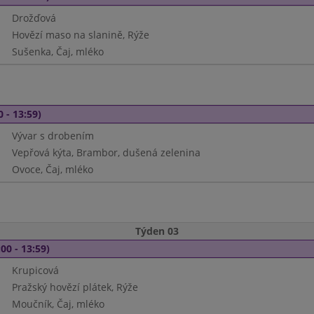
Drožďová
Hovězí maso na slanině, Rýže
Sušenka, Čaj, mléko
0 - 13:59)
Vývar s drobením
Vepřová kýta, Brambor, dušená zelenina
Ovoce, Čaj, mléko
Týden 03
00 - 13:59)
Krupicová
Pražský hovězí plátek, Rýže
Moučník, Čaj, mléko