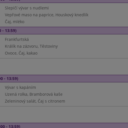
Slepičí vývar s nudlemi
Vepřové maso na paprice, Houskový knedlík
Čaj, mléko
 - 13:59)
Frankfurtská
Králík na zázvoru, Těstoviny
Ovoce, Čaj, kakao
0 - 13:59)
Vývar s kapáním
Uzená rolka, Bramborová kaše
Zeleninový salát, Čaj s citronem
00 - 13:59)