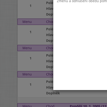
Změnu a odhlášení obědů pomocí
Polévka
1
Hlavní jídlo
Doplněk
Menu
Chod
Středa 5. 1. 2005 (11:00
Polévka
1
Hlavní jídlo
Doplněk
Menu
Chod
Čtvrtek 6. 1. 2005 (11:0
Polévka
1
Hlavní jídlo
Doplněk
Menu
Chod
Pátek 7. 1. 2005 (11:00 
Polévka
1
Hlavní jídlo
Doplněk
Menu
Chod
Pondělí 10. 1. 2005 (11: