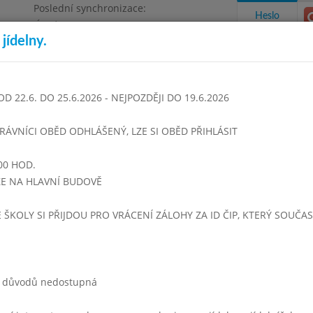
Poslední synchronizace:
Heslo
Úterý 28.7.2026 15:19
jídelny.
Omezení objednávek
 Beneše, Praha - Čakovice
22.6. DO 25.6.2026 - NEJPOZDĚJI DO 19.6.2026
takty a informace
Docházka
Aktivity
TRÁVNÍCI OBĚD ODHLÁŠENÝ, LZE SI OBĚD PŘIHLÁSIT
00 HOD.
opad 2004
Prosinec 2004
Leden 2005
Únor 2005
Březen
UZE NA HLAVNÍ BUDOVĚ
Týden 01
E ŠKOLY SI PŘIJDOU PRO VRÁCENÍ ZÁLOHY ZA ID ČIP, KTERÝ SOUČA
0 - 13:59)
Hovězí vývar s vejcem
Vepř.kýta na žampionech, Těstoviny
Čaj, mléko
ch důvodů nedostupná
- 13:59)