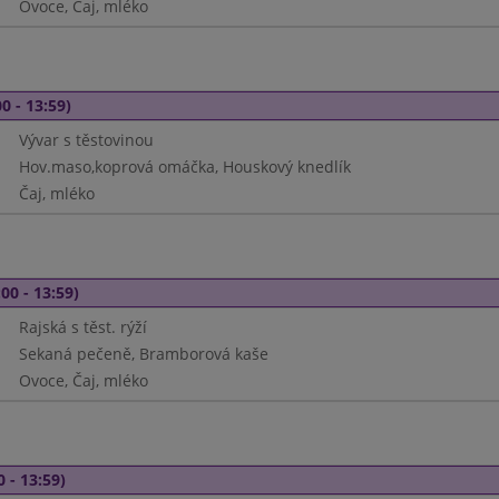
Ovoce, Čaj, mléko
0 - 13:59)
Vývar s těstovinou
Hov.maso,koprová omáčka, Houskový knedlík
Čaj, mléko
00 - 13:59)
Rajská s těst. rýží
Sekaná pečeně, Bramborová kaše
Ovoce, Čaj, mléko
0 - 13:59)