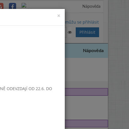
Nápověda
Close
×
Nemůžu se přihlásit
Nápověda
 2005
SNĚ ODEVZDAJÍ OD 22.6. DO