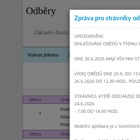
Odběry
Zpráva pro strávníky od 
Základní škola a Mateřská škola Dr. Edvarda
UPOZORNĚNÍ:
DHLAŠOVÁNÍ OBĚDŮ V TÝDNU OD 
Vybrat jídelnu
Jídelní lístek
Historie
Kon
DNE 26.6.2026 MAJÍ VŠICHNI S
vÝDEJ OBĚDŮ DNE 25.6. DO 13,
List
26.6.2026 DO 12,30 HOD., PO
STRÁVNÍCI, KTEŘÍ ODCHÁZEJÍ Z
Menu
Chod
Pondělí 3. 1. 2005 (11:0
24.6.2026
Polévka
- 7.00 DO 14.00 HOD.
1
Hlavní jídlo
Doplněk
Mobilní aplikace je z licenční
Menu
Chod
Úterý 4. 1. 2005 (11:00 