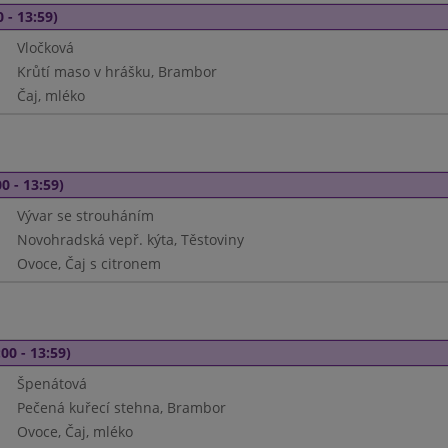
 - 13:59)
Vločková
Krůtí maso v hrášku, Brambor
Čaj, mléko
0 - 13:59)
Vývar se strouháním
Novohradská vepř. kýta, Těstoviny
Ovoce, Čaj s citronem
00 - 13:59)
Špenátová
Pečená kuřecí stehna, Brambor
Ovoce, Čaj, mléko