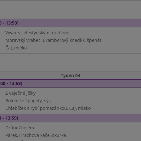
0 - 13:59)
Vývar s celestýnskými nudlemi
Moravský vrabec, Bramborový knedlík, špenát
Čaj, mléko
Týden 04
00 - 13:59)
Z vaječné jíšky
Boloňské špagety, sýr,
Chlebíček s rybí pomazánkou, Čaj, mléko
 - 13:59)
Drůbeží krém
Párek, Hrachová kaše, okurka