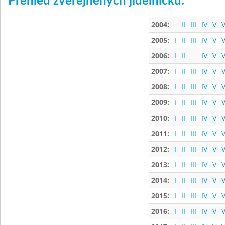
Přehled zveřejněných jídelníčků:
2004:
II
III
IV
V
V
2005:
I
II
III
IV
V
V
2006:
I
II
IV
V
V
2007:
I
II
III
IV
V
V
2008:
I
II
III
IV
V
V
2009:
I
II
III
IV
V
V
2010:
I
II
III
IV
V
V
2011:
I
II
III
IV
V
V
2012:
I
II
III
IV
V
V
2013:
I
II
III
IV
V
V
2014:
I
II
III
IV
V
V
2015:
I
II
III
IV
V
V
2016:
I
II
III
IV
V
V