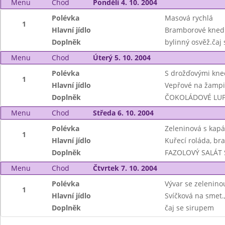
Menu
Chod
Pondělí 4. 10. 2004
Polévka
Masová rychlá
1
Hlavní jídlo
Bramborové knedlí
Doplněk
bylinný osvěž.čaj
Menu
Chod
Úterý 5. 10. 2004
Polévka
S drožďovými kne
1
Hlavní jídlo
Vepřové na žampi
Doplněk
ČOKOLÁDOVÉ LUPÍN
Menu
Chod
Středa 6. 10. 2004
Polévka
Zeleninová s kap
1
Hlavní jídlo
Kuřecí roláda, b
Doplněk
FAZOLOVÝ SALÁT S
Menu
Chod
Čtvrtek 7. 10. 2004
Polévka
Vývar se zeleninou
1
Hlavní jídlo
Svíčková na smet.
Doplněk
čaj se sirupem