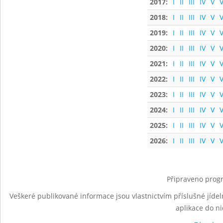
2017:
I
II
III
IV
V
V
2018:
I
II
III
IV
V
V
2019:
I
II
III
IV
V
V
2020:
I
II
III
IV
V
V
2021:
I
II
III
IV
V
V
2022:
I
II
III
IV
V
V
2023:
I
II
III
IV
V
V
2024:
I
II
III
IV
V
V
2025:
I
II
III
IV
V
V
2026:
I
II
III
IV
V
V
Připraveno progr
Veškeré publikované informace jsou vlastnictvím příslušné jídel
aplikace do n