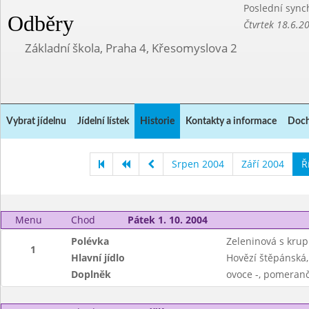
Poslední sync
Odběry
Čtvrtek 18.6.2
Základní škola, Praha 4, Křesomyslova 2
Vybrat jídelnu
Jídelní lístek
Historie
Kontakty a informace
Doch
Srpen 2004
Září 2004
Ř
Menu
Chod
Pátek 1. 10. 2004
Polévka
Zeleninová s krup
1
Hlavní jídlo
Hovězí štěpánská,
Doplněk
ovoce -, pomeranč