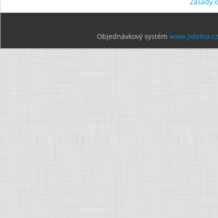
Zásady 
Objednávkový systém
www.jidelna.c