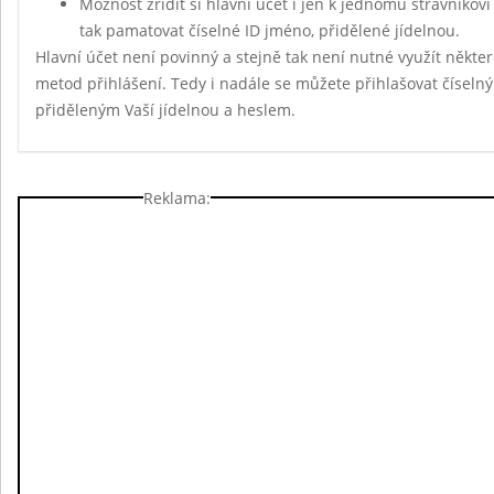
Možnost zřídit si hlavní účet i jen k jednomu strávníkov
tak pamatovat číselné ID jméno, přidělené jídelnou.
Hlavní účet není povinný a stejně tak není nutné využít někte
metod přihlášení. Tedy i nadále se můžete přihlašovat čísel
přiděleným Vaší jídelnou a heslem.
Reklama: