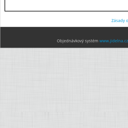
Zásady 
Objednávkový systém
www.jidelna.c