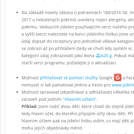
Na základě novely zákona o potravinách 180/2016 Sb. mu
2017 u nebalených pokrmů uvedeny nejen alergeny, ale
pokrmu. Vedoucím jídelen používajícím verzi našeho p
a vyšší (verzi naleznete na konci jídelního lístku) jsme u
údaj dopsat do receptury pro jednotlivé věkové kategor
se zobrazí až po přihlášení (tedy ve chvíli kdy systém ví,
kategorii údaj zobrazovat) jako ikona
620 g
. Pokud má
starší verzi programu, požádejte jí o aktualizaci.
Možnost
přihlašovat se pomocí služby
Google
a Fac
nemuset si tak pamatovat jméno a heslo pro
www.jideln
Možnost spravovat (objednávat a odhlašovat) několika 
zároveň pod jedním
"Hlavním účtem"
.
Příklad:
Jsem rodič dvou dětí, které chodí do stejné jídel
tedy hlavní účet, do kterého připojím účty obou dětí. Při
hlavním účtem pak na jídelní lístku vidím, co mají děti 
mohu jejich objednávky měnit.