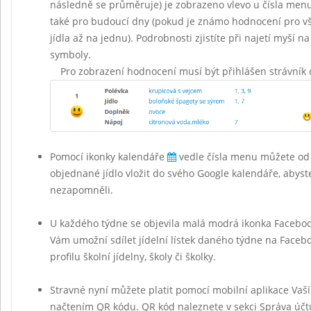
následně se průměruje) je zobrazeno vlevo u čísla menu 
také pro budoucí dny (pokud je známo hodnocení pro vš
jídla až na jednu). Podrobnosti zjistíte při najetí myší na
symboly.
Pro zobrazení hodnocení musí být přihlášen strávník 
Pomocí ikonky kalendáře
vedle čísla menu můžete od
objednané jídlo vložit do svého Google kalendáře, abyst
nezapomněli.
U každého týdne se objevila malá modrá ikonka Facebo
Vám umožní sdílet jídelní lístek daného týdne na Face
profilu školní jídelny, školy či školky.
Stravné nyní můžete platit pomocí mobilní aplikace Vaš
načtením QR kódu. QR kód naleznete v sekci Správa účt