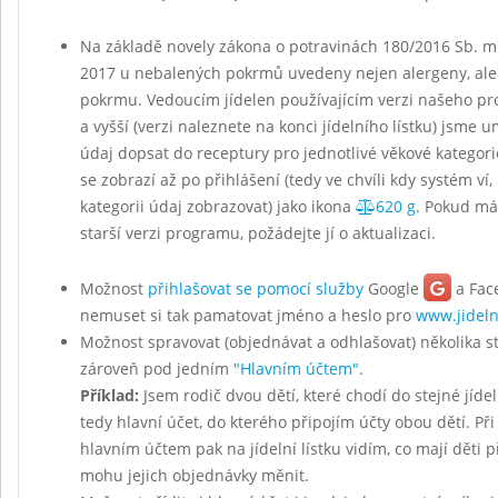
Na základě novely zákona o potravinách 180/2016 Sb. mu
2017 u nebalených pokrmů uvedeny nejen alergeny, ale
pokrmu. Vedoucím jídelen používajícím verzi našeho p
a vyšší (verzi naleznete na konci jídelního lístku) jsme u
údaj dopsat do receptury pro jednotlivé věkové kategor
se zobrazí až po přihlášení (tedy ve chvíli kdy systém ví,
kategorii údaj zobrazovat) jako ikona
620 g
. Pokud má
starší verzi programu, požádejte jí o aktualizaci.
Možnost
přihlašovat se pomocí služby
Google
a Fac
nemuset si tak pamatovat jméno a heslo pro
www.jideln
Možnost spravovat (objednávat a odhlašovat) několika 
zároveň pod jedním
"Hlavním účtem"
.
Příklad:
Jsem rodič dvou dětí, které chodí do stejné jídel
tedy hlavní účet, do kterého připojím účty obou dětí. Při
hlavním účtem pak na jídelní lístku vidím, co mají děti 
mohu jejich objednávky měnit.