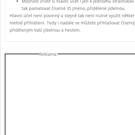
Možnost zřídit si hlavní účet i jen k jednomu strávníkov
tak pamatovat číselné ID jméno, přidělené jídelnou.
Hlavní účet není povinný a stejně tak není nutné využít někte
metod přihlášení. Tedy i nadále se můžete přihlašovat čísel
přiděleným Vaší jídelnou a heslem.
Reklama: