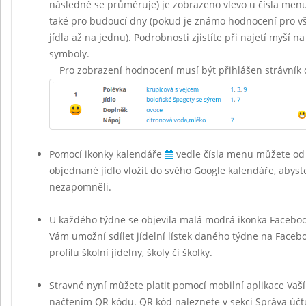
následně se průměruje) je zobrazeno vlevo u čísla menu 
také pro budoucí dny (pokud je známo hodnocení pro vš
jídla až na jednu). Podrobnosti zjistíte při najetí myší na
symboly.
Pro zobrazení hodnocení musí být přihlášen strávník 
Pomocí ikonky kalendáře
vedle čísla menu můžete od
objednané jídlo vložit do svého Google kalendáře, abyst
nezapomněli.
U každého týdne se objevila malá modrá ikonka Facebo
Vám umožní sdílet jídelní lístek daného týdne na Face
profilu školní jídelny, školy či školky.
Stravné nyní můžete platit pomocí mobilní aplikace Vaš
načtením QR kódu. QR kód naleznete v sekci Správa účt