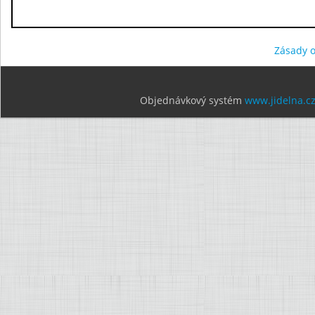
Zásady 
Objednávkový systém
www.jidelna.c